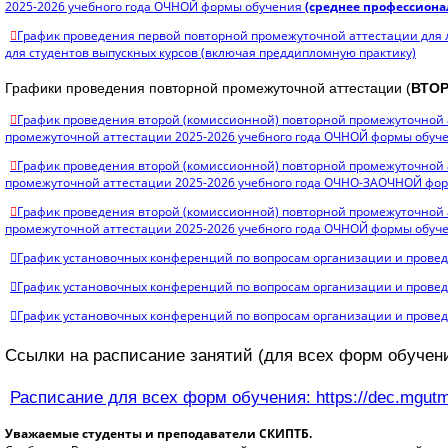
2025-2026 учебного года ОЧНОЙ формы обучения
(среднее профессиона
График проведения первой повторной промежуточной аттестации для
для студентов выпускных курсов (включая преддипломную практику)
Графики проведения повторной промежуточной аттестации (
ВТО
График проведения второй (комиссионной) повторной промежуточной 
промежуточной аттестации 2025-2026 учебного года ОЧНОЙ формы обуч
График проведения второй (комиссионной) повторной промежуточной 
промежуточной аттестации 2025-2026 учебного года ОЧНО-ЗАОЧНОЙ фо
График проведения второй (комиссионной) повторной промежуточной 
промежуточной аттестации 2025-2026 учебного года ОЧНОЙ формы обуч
График установочных конференций по вопросам организации и провед
График установочных конференций по вопросам организации и провед
График установочных конференций по вопросам организации и проведе
Ссылки на расписание занятий (для всех форм обучен
Расписание для всех форм обучения: https://dec.mgutm
Уважаемые студенты и преподаватели СКИПТБ.