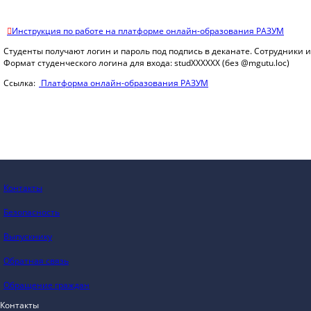
Инструкция по работе на платформе онлайн-образования РАЗУМ
Студенты получают логин и пароль под подпись в деканате. Сотрудники
Формат студенческого логина для входа: studXXXXXX (без @mgutu.loc)
Ссылка:
Платформа онлайн-образования РАЗУМ
Контакты
Безопасность
Выпускнику
Обратная связь
Обращение граждан
Контакты