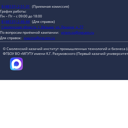
8 (48131) 2-51-31
(Приемная комиссия)
График работы:
Пн – Пт – с 09:00 до 18:00
8 (48131) 2-46-44
(Для справок)
Смоленская область, г. Вязьма, ул. Ленина, д. 77
По вопросам приёмной кампании:
priem.so@mgutm.ru
Для справок:
vyazma@mgutm.ru
© Смоленский казачий институт промышленных технологий и бизнеса 
ФГБОУ ВО «МГУТУ имени К.Г. Разумовского (Первый казачий университет)