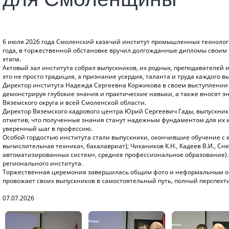
6 июля 2026 года Смоленский казачий институт промышленных технологий
года, в торжественной обстановке вручил долгожданные дипломы своим 
этапа.
Актовый зал института собрал выпускников, их родных, преподавателей 
это не просто традиция, а признание усердия, таланта и труда каждого в
Директор института Надежда Сергеевна Коржикова в своем выступлении 
демонстрируя глубокие знания и практические навыки, а также вносят
Вяземского округа и всей Смоленской области.
Директор Вяземского кадрового центра Юрий Сергеевич Гады, выпускник 
отметив, что полученные знания станут надежным фундаментом для их к
уверенный шаг в профессию.
Особой гордостью института стали выпускники, окончившие обучение с к
вычислительная техника», бакалавриат); Чикаников К.Н., Кадеев В.И., С
автоматизированных систем», среднее профессиональное образование).
регионального института.
Торжественная церемония завершилась общим фото и неформальным об
провожает своих выпускников в самостоятельный путь, полный перспект
07.07.2026