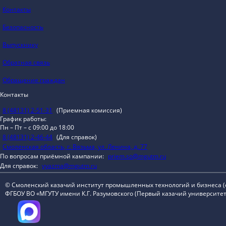
Контакты
Безопасность
Выпускнику
Обратная связь
Обращение граждан
Контакты
8 (48131) 2-51-31
(Приемная комиссия)
График работы:
Пн – Пт – с 09:00 до 18:00
8 (48131) 2-46-44
(Для справок)
Смоленская область, г. Вязьма, ул. Ленина, д. 77
По вопросам приёмной кампании:
priem.so@mgutm.ru
Для справок:
vyazma@mgutm.ru
© Смоленский казачий институт промышленных технологий и бизнеса 
ФГБОУ ВО «МГУТУ имени К.Г. Разумовского (Первый казачий университет)