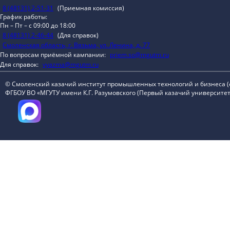
8 (48131) 2-51-31
(Приемная комиссия)
График работы:
Пн – Пт – с 09:00 до 18:00
8 (48131) 2-46-44
(Для справок)
Смоленская область, г. Вязьма, ул. Ленина, д. 77
По вопросам приёмной кампании:
priem.so@mgutm.ru
Для справок:
vyazma@mgutm.ru
© Смоленский казачий институт промышленных технологий и бизнеса 
ФГБОУ ВО «МГУТУ имени К.Г. Разумовского (Первый казачий университет)