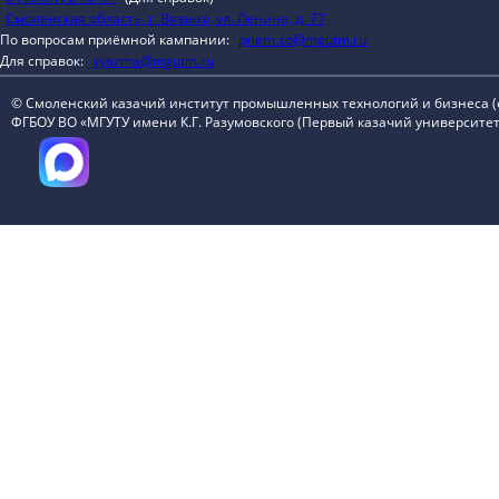
Смоленская область, г. Вязьма, ул. Ленина, д. 77
По вопросам приёмной кампании:
priem.so@mgutm.ru
Для справок:
vyazma@mgutm.ru
© Смоленский казачий институт промышленных технологий и бизнеса 
ФГБОУ ВО «МГУТУ имени К.Г. Разумовского (Первый казачий университет)