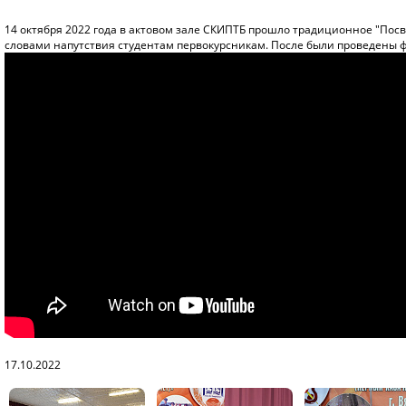
14 октября 2022 года в актовом зале СКИПТБ прошло традиционное "Пос
словами напутствия студентам первокурсникам. После были проведены ф
17.10.2022