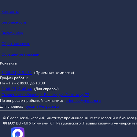
Контакты
Безопасность
Выпускнику
Обратная связь
Обращение граждан
Контакты
8 (48131) 2-51-31
(Приемная комиссия)
График работы:
Пн – Пт – с 09:00 до 18:00
8 (48131) 2-46-44
(Для справок)
Смоленская область, г. Вязьма, ул. Ленина, д. 77
По вопросам приёмной кампании:
priem.so@mgutm.ru
Для справок:
vyazma@mgutm.ru
© Смоленский казачий институт промышленных технологий и бизнеса 
ФГБОУ ВО «МГУТУ имени К.Г. Разумовского (Первый казачий университет)