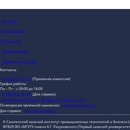
Контакты
Безопасность
Выпускнику
Обратная связь
Обращение граждан
Контакты
8 (48131) 2-51-31
(Приемная комиссия)
График работы:
Пн – Пт – с 09:00 до 18:00
8 (48131) 2-46-44
(Для справок)
Смоленская область, г. Вязьма, ул. Ленина, д. 77
По вопросам приёмной кампании:
priem.so@mgutm.ru
Для справок:
vyazma@mgutm.ru
© Смоленский казачий институт промышленных технологий и бизнеса 
ФГБОУ ВО «МГУТУ имени К.Г. Разумовского (Первый казачий университет)