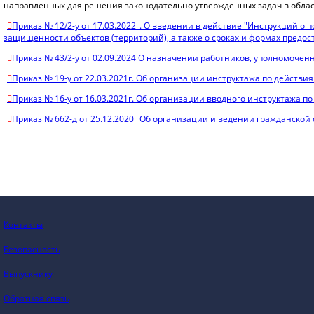
направленных для решения законодательно утвержденных задач в облас
Приказ № 12/2-у от 17.03.2022г. О введении в действие "Инструкций 
защищенности объектов (территорий), а также о сроках и формах пред
Приказ № 43/2-у от 02.09.2024 О назначении работников, уполномочен
Приказ № 19-у от 22.03.2021г. Об организации инструктажа по действ
Приказ № 16-у от 16.03.2021г. Об организации вводного инструктажа п
Приказ № 662-д от 25.12.2020г Об организации и ведении гражданской
Контакты
Безопасность
Выпускнику
Обратная связь