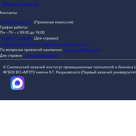
Обращение граждан
Контакты
8 (48131) 2-51-31
(Приемная комиссия)
График работы:
Пн – Пт – с 09:00 до 18:00
8 (48131) 2-46-44
(Для справок)
Смоленская область, г. Вязьма, ул. Ленина, д. 77
По вопросам приёмной кампании:
priem.so@mgutm.ru
Для справок:
vyazma@mgutm.ru
© Смоленский казачий институт промышленных технологий и бизнеса 
ФГБОУ ВО «МГУТУ имени К.Г. Разумовского (Первый казачий университет)